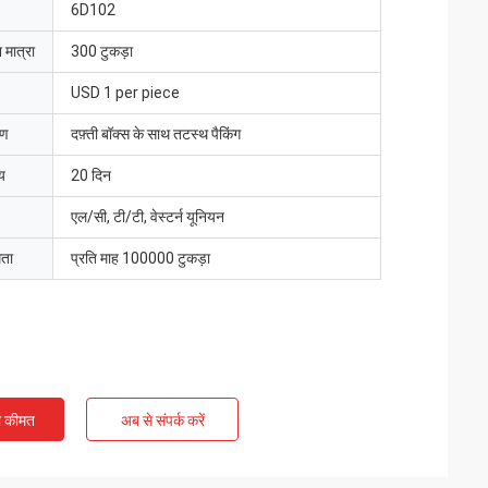
6D102
 मात्रा
300 टुकड़ा
USD 1 per piece
रण
दफ़्ती बॉक्स के साथ तटस्थ पैकिंग
य
20 दिन
एल/सी, टी/टी, वेस्टर्न यूनियन
मता
प्रति माह 100000 टुकड़ा
ी कीमत
अब से संपर्क करें