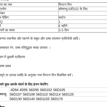
म का नाम
पिस्टन पिन
्रयोग
कोमात्सु 6डी102 के लिए
 नंबर
ल पैकिंग
कार्टन
Q
1
ी
6 महीने
ीवरी का समय
3-5 दिन
उन्नत तकनीक और पहनने के सबूत और उच्च तापमान प्रतिरोधी आदि।
चमकदार रंग, उच्च परिशुद्धता सतह उपचार ।
ग में डुबकी प्रक्रिया
उच्च दबाव
नमूने या उत्पाद मसौदे के अनुसार नया पिस्टन पिन विकसित करें।
:
मारे कुछ
आपके संदर्भ के लिए इंजन बेयरिंग
4D94 4D95 S6D95 S6D102 S6D105
मात्सु
S6D107 S6D108 S6D110 S6D114 S6D125
S6D130 S6D140 S6D1155 S6D170