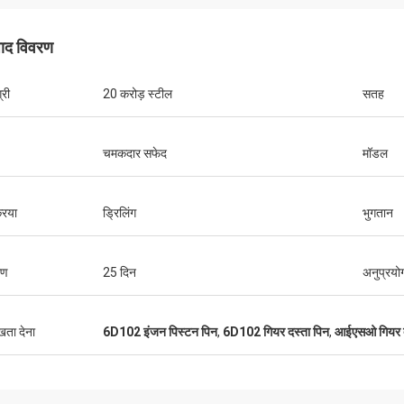
पाद विवरण
्री
20 करोड़ स्टील
सतह
चमकदार सफेद
मॉडल
रिया
ड्रिलिंग
भुगतान
रण
25 दिन
अनुप्रयो
ुखता देना
6D102 इंजन पिस्टन पिन
,
6D102 गियर दस्ता पिन
,
आईएसओ गियर द