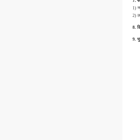
7. प
1) न
2) ल
8. 
9. भ