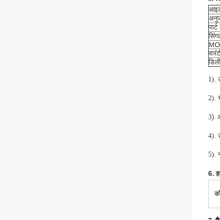
आइट
अनुप
पार्ट
सिंग
MO
वारंट
डिल
1)
.
2). 
).
3
आ
4). 
5). 
6
. ह
को