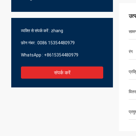
उत्
व्यक्ति से संपर्क करें :
zhang
सामग
फ़ोन नंबर :
0086 15354480979
रंग
WhatsApp :
+8615354480979
प्रक्
संपर्क करें
वित
प्रम