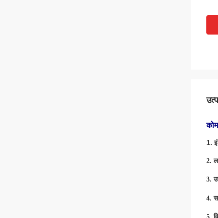
उत्
कोम
1. इ
2.
ला
3.
उ
4.
स
5. व