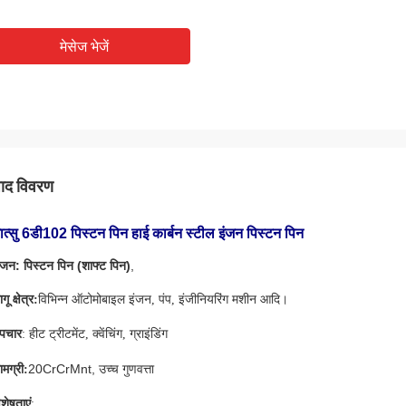
मेसेज भेजें
पाद विवरण
ात्सु 6डी102 पिस्टन पिन हाई कार्बन स्टील इंजन पिस्टन पिन
ंजन:
पिस्टन पिन (शाफ्ट पिन)
,
गू क्षेत्र:
विभिन्न ऑटोमोबाइल इंजन, पंप, इंजीनियरिंग मशीन आदि।
पचार
: हीट ट्रीटमेंट, क्वेंचिंग, ग्राइंडिंग
20CrCrMnt, उच्च गुणवत्ता
ामग्री:
िशेषताएं
: