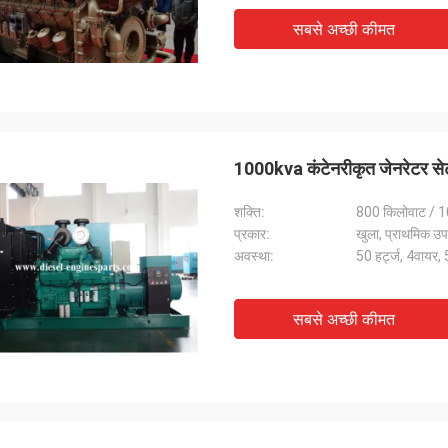
सबसे अच्छी कीमत
1000kva कंटेनरीकृत जेनरेटर स
शक्ति:
800 किलोवाट / 1
प्रकार:
खुला, प्राथमिक उ
अवस्था:
50 हर्ट्ज, 4वायर, 
सबसे अच्छी कीमत