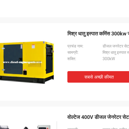
मिश्र धातु इस्पात कमिंस 300k
प्रचंड नाम:
डीजल जनरेटर सेट
सामग्री:
मिश्र धातु इस्पात स
शक्ति:
300kW
सबसे अच्छी कीमत
वोल्टेज 400V डीजल जेनरेटर सेट 