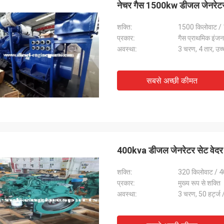
नेचर गैस 1500kw डीजल जेनरेटर 
शक्ति:
1500 किलोवाट / 
प्रकार:
गैस प्राथमिक इंज
अवस्था:
3 चरण, 4 तार, उच्च
सबसे अच्छी कीमत
400kva डीजल जेनरेटर सेट वेदर प
शक्ति:
320 किलोवाट / 4
प्रकार:
मुख्य रूप से शक्ति
अवस्था:
3 चरण, 50 हर्ट्ज /