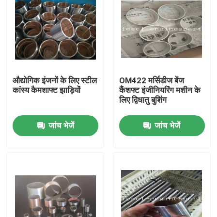
औद्योगिक इंजनों के लिए स्टील
OM422 मर्सिडीज बेंज
कांस्य कैमशाफ्ट झाड़ियों
कैंशफ्ट इंजीनियरिंग मशीन के
लिए द्विधातु बुशिंग
जांच भेजें
जांच भेजें
होम
उत्पाद
वीडियो