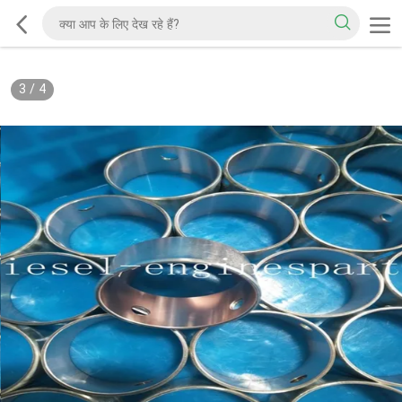
3
/
4