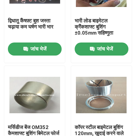
वीआर दिखाएँ
द्विधातु कैंषफ़्ट बुश जस्ता
भारी लोड बाइमेटल
चढ़ाया कम घर्षण भारी भार
क्रैंकशाफ्ट बुशिंग
±0.05mm सहिष्णुता
हमारे बारे में
जांच भेजें
जांच भेजें
फैक्टरी यात्रा
गुणवत्ता नियंत्रण
हमसे संपर्क करें
एक बोली का अनुरोध
मर्सिडीज बेंज OM352
कॉपर स्टील बाइमेटल बुशिंग
डीजल इंजन के पुर्जे
कैमशाफ्ट बुशिंग बिमेटल फोर्ज
120mm, खुदाई करने वाले