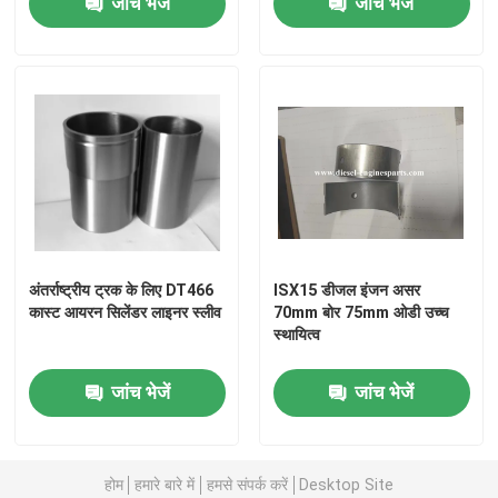
जांच भेजें
जांच भेजें
वीआर दिखाएँ
हमारे बारे में
फैक्टरी यात्रा
गुणवत्ता नियंत्रण
अंतर्राष्ट्रीय ट्रक के लिए DT466
ISX15 डीजल इंजन असर
कास्ट आयरन सिलेंडर लाइनर स्लीव
70mm बोर 75mm ओडी उच्च
स्थायित्व
हमसे संपर्क करें
जांच भेजें
जांच भेजें
एक बोली का अनुरोध
डीजल इंजन के पुर्जे
होम
हमारे बारे में
हमसे संपर्क करें
Desktop Site