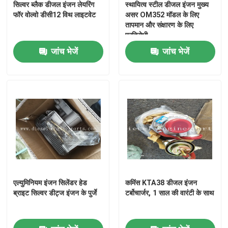
सिल्वर ब्लैक डीजल इंजन लेयरिंग
स्थायित्व स्टील डीजल इंजन मुख्य
फॉर वोल्वो डीसी12 विथ लाइटवेट
असर OM352 मॉडल के लिए
तापमान और संक्षारण के लिए
प्रतिरोधी
जांच भेजें
जांच भेजें
होम
एल्युमिनियम इंजन सिलेंडर हेड
कमिंस KTA38 डीजल इंजन
उत्पाद
ब्राइट सिल्वर डीट्ज इंजन के पुर्जे
टर्बोचार्जर, 1 साल की वारंटी के साथ
वीडियो