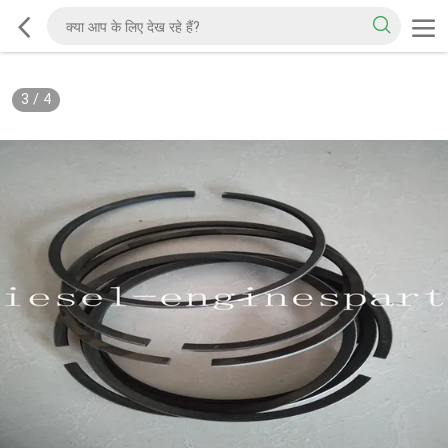
3
/
4