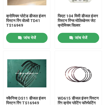
वीआर दिखाएँ
क्रोमियम प्लेटेड डीजल इंजन
फिएट 104 मिमी डीजल इंजन
पिस्टन रिंग वोल्वो TD41
पिस्टन रिंग्स मोलिब्डेनम जेट
TS16949
क्रोमियम सिल्वर
हमारे बारे में
जांच भेजें
जांच भेजें
फैक्टरी यात्रा
गुणवत्ता नियंत्रण
हमसे संपर्क करें
एक बोली का अनुरोध
स्कैनिया DS11 डीजल इंजन
WD615 डीजल इंजन पिस्टन
डीजल इंजन के पुर्जे
पिस्टन रिंग TS16949
रिंग क्रोम प्लेटिंग फॉस्फेटिंग