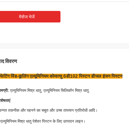
मेसेज भेजें
पाद विवरण
फेटिंग विंड-कूलिंग एल्यूमिनियम कोमात्सु 6डी102 पिस्टन डीजल इंजन पिस्टन​​
ामग्री:
एल्यूमिनियम मिश्र धातु, एल्यूमिनियम सिलिकॉन मिश्र धातु
.
िशेषताएं
:
उन्नत तकनीक और पहनने का सबूत और उच्च तापमान प्रतिरोधी आदि।
एल्यूमिनियम मिश्र धातु पेशेवर पिस्टन के लिए उत्पादन लाइन।