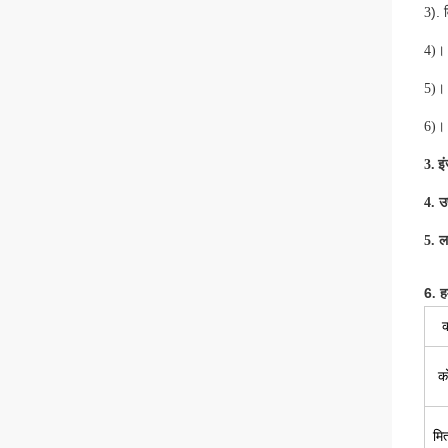
).
3
4)। 
5)। 
6)। 
इ
3.
4. उ
5. ला
6
. ह
क
को
मित