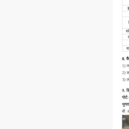
इ
स्
य
8. प
1) त
2) क
3) ल
9. 
पोर्ट
भुग
बी: 