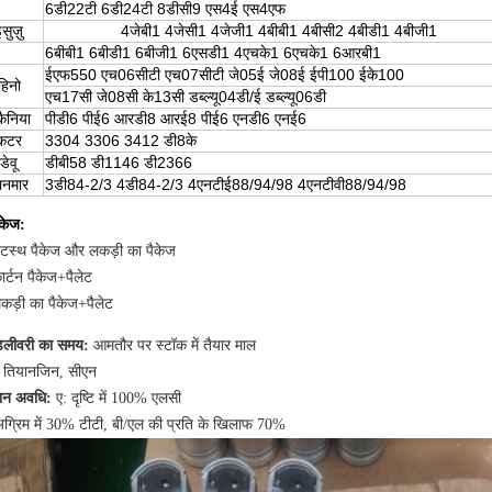
6डी22टी 6डी24टी 8डीसी9 एस4ई एस4एफ
सुज़ु
4जेबी1 4जेसी1 4जेजी1 4बीबी1 4बीसी2 4बीडी1 4बीजी1
6बीबी1 6बीडी1 6बीजी1 6एसडी1 4एचके1 6एचके1 6आरबी1
ईएफ550 एच06सीटी एच07सीटी जे05ई जे08ई ईपी100 ईके100
हिनो
एच17सी जे08सी के13सी डब्ल्यू04डी/ई डब्ल्यू06डी
कैनिया
पीडी6 पीई6 आरडी8 आरई8 पीई6 एनडी6 एनई6
कटर
3304 3306 3412 डी8के
डेवू
डीबी58 डी1146 डी2366
ानमार
3डी84-2/3 4डी84-2/3 4एनटीई88/94/98 4एनटीवी88/94/98
ैकेज:
टस्थ पैकेज और लकड़ी का पैकेज
ार्टन पैकेज+पैलेट
कड़ी का पैकेज+पैलेट
डिलीवरी का समय:
आमतौर पर स्टॉक में तैयार माल
:
तियानजिन, सीएन
तान अवधि:
ए: दृष्टि में 100% एलसी
अग्रिम में 30% टीटी, बी/एल की प्रति के खिलाफ 70%