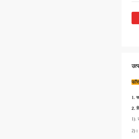
उत्
फॉस्
स
1.
2. व
1)
.
2)। 