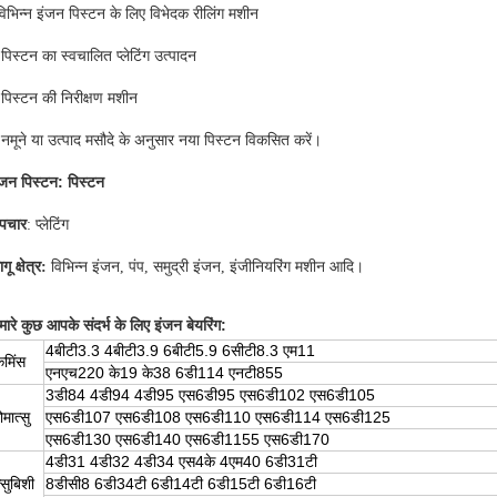
विभिन्न इंजन पिस्टन के लिए विभेदक रीलिंग मशीन
पिस्टन का स्वचालित प्लेटिंग उत्पादन
पिस्टन की निरीक्षण मशीन
नमूने या उत्पाद मसौदे के अनुसार नया पिस्टन विकसित करें।
ंजन पिस्टन:
पिस्टन
पचार
: प्लेटिंग
गू क्षेत्र:
विभिन्न इंजन, पंप, समुद्री इंजन, इंजीनियरिंग मशीन आदि।
:
मारे कुछ
आपके संदर्भ के लिए इंजन बेयरिंग
4बीटी3.3 4बीटी3.9 6बीटी5.9 6सीटी8.3 एम11
मिंस
एनएच220 के19 के38 6डी114 एनटी855
3डी84 4डी94 4डी95 एस6डी95 एस6डी102 एस6डी105
मात्सु
एस6डी107 एस6डी108 एस6डी110 एस6डी114 एस6डी125
एस6डी130 एस6डी140 एस6डी1155 एस6डी170
4डी31 4डी32 4डी34 एस4के 4एम40 6डी31टी
्सुबिशी
8डीसी8 6डी34टी 6डी14टी 6डी15टी 6डी16टी